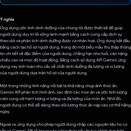
Đã bình chọn!
Ý nghĩa
Ứng dụng ước tính dinh dưỡng của chúng tôi được thiết kế để giúp
người dùng duy trì lối sống lành mạnh bằng cách cung cấp dịch vụ
theo dõi và phân tích dinh dưỡng được cá nhân hoá. Ứng dụng bắt đầu
bằng cách tạo hồ sơ người dùng, trong đó một biểu mẫu thu thập thông
tin chi tiết về đặc điểm của người dùng, chẳng hạn như tuổi, cân nặng,
chiều cao và mức độ hoạt động. Bằng cách sử dụng API Gemini, ứng
dụng này tính toán nhu cầu về chất dinh dưỡng đa lượng và vi lượng
của người dùng dựa trên hồ sơ của người dùng.
Một trong những tính năng nổi bật là khả năng chụp ảnh thức ăn.
Gemini API phân tích hình ảnh, xác định các món ăn và ước tính lượng
calo cùng với hàm lượng vi lượng và đa lượng của món ăn. Nhờ đó,
người dùng có thể dễ dàng theo dõi lượng thức ăn nạp vào cơ thể hằng
ngày.
Ngoài ra, ứng dụng cho phép người dùng nhập các nguyên liệu họ có
sẵn và Gemini API sẽ tạo ra các công thức nấu ăn tuỳ chỉnh dựa trên