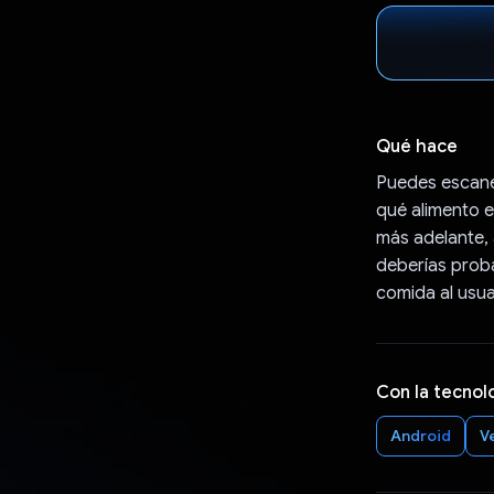
Qué hace
Puedes escanea
qué alimento e
más adelante,
deberías proba
comida al usua
Con la tecnol
Android
V