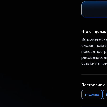
Что он делае
Вы можете ска
сможет показа
полоса прогре
рекомендовать
ссылки на пр
Построено с
андроид