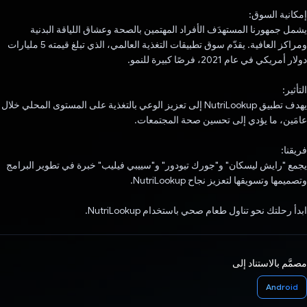
إمكانية السوق:
يشمل جمهورنا المستهدَف الأفراد المهتمين بالصحة وعشاق اللياقة البدنية
ومراكز العافية. يقدّم سوق تطبيقات التغذية العالمي، الذي تبلغ قيمته 5 مليارات
دولار أمريكي في عام 2021، فرصًا كبيرة للنمو.
التأثير:
يهدف تطبيق NutriLookup إلى تعزيز الوعي بالتغذية على المستوى المحلي خلال
عامَين، ما يؤدي إلى تحسين صحة المجتمعات.
فريقنا:
يجمع "رايش ليسكان" و"جورك تيودور" و"سييبي فيليب" خبرة في تطوير البرامج
وتصميمها وتسويقها لتعزيز نجاح NutriLookup.
ابدأ رحلتك نحو تناول طعام صحي باستخدام NutriLookup.
مصمَّم بالاستناد إلى
Android