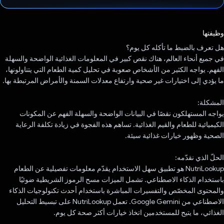
تم التصويت.
وظيفتها
هل تعرف بالضبط ما تأكله كل يوم؟
في جميع أنحاء العالم، هناك نقص كبير في المعلومات الغذائية الواضحة والسهلة
الفهم. يواجه الكثير من الأشخاص صعوبة في تحليل كمية الطعام التي يتناولونها،
ما يؤدي إلى اختيارات غير صحية وارتفاع معدلات السمنة والأمراض المرتبطة بها.
المشكلة:
يواجه المستهلكون نقصًا في البيانات الواضحة والسهلة الفهم عن المكونات
الكيميائية للطعام والقيم الغذائية. تساهم هذه الفجوة في زيادة تكلفة الرعاية
الصحية وظهور خيارات غذائية سيئة.
الحلّ الذي نقدّمه:
NutriLookup هو تطبيق سهل الاستخدام يقدّم معلومات تفصيلية عن الطعام
باستخدام الذكاء الاصطناعي. تشمل الميزات مسح الرموز الشريطية ضوئيًا
والمحتوى المخصّص والتفسيرات المباشرة باستخدام أحدث تكنولوجيات الذكاء
الاصطناعي من Google Gemini. تعمل NutriLookup على تبسيط التحليل
الغذائي، ما يتيح للمستخدمين اتخاذ خيارات أكثر صحة كل يوم.