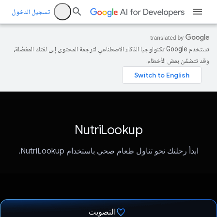
تسجيل الدخول
تستخدم Google تكنولوجيا الذكاء الاصطناعي لترجمة المحتوى إلى لغتك المفضّلة،
وقد تتضمّن بعض الأخطاء.
NutriLookup
ابدأ رحلتك نحو تناول طعام صحي باستخدام NutriLookup.
التصويت