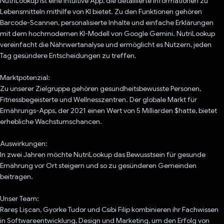
NutriLookup ist eine intuitive App, die detaillierte Informationen zu
Lebensmitteln mithilfe von KI bietet. Zu den Funktionen gehören
Barcode-Scannen, personalisierte Inhalte und einfache Erklärungen
mit dem hochmodernen KI-Modell von Google Gemini. NutriLookup
vereinfacht die Nährwertanalyse und ermöglicht es Nutzern, jeden
Tag gesündere Entscheidungen zu treffen.
Marktpotenzial:
Zu unserer Zielgruppe gehören gesundheitsbewusste Personen,
Fitnessbegeisterte und Wellnesszentren. Der globale Markt für
Ernährungs-Apps, der 2021 einen Wert von 5 Milliarden $hatte, bietet
erhebliche Wachstumschancen.
Auswirkungen:
In zwei Jahren möchte NutriLookup das Bewusstsein für gesunde
Ernährung vor Ort steigern und so zu gesünderen Gemeinden
beitragen.
Unser Team:
Rareș Lișcan, Gyorke Tudor und Csibi Filip kombinieren ihr Fachwissen
in Softwareentwicklung, Design und Marketing, um den Erfolg von