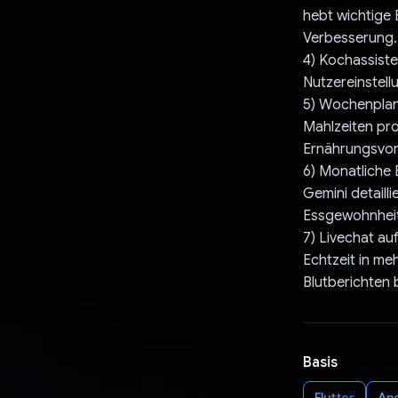
hebt wichtige
Verbesserung.
4) Kochassiste
Nutzereinstell
5) Wochenplan:
Mahlzeiten pro
Ernährungsvorl
6) Monatliche 
Gemini detaill
Essgewohnheit
7) Livechat au
Echtzeit in me
Blutberichten 
Basis
Flutter
An