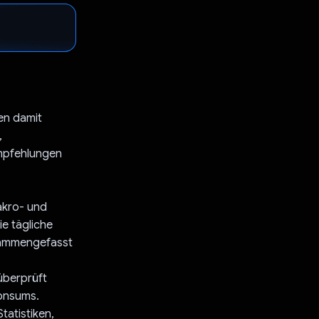
nen damit
,
Empfehlungen
Makro- und
e tägliche
sammengefasst
überprüft
Konsums.
tatistiken,