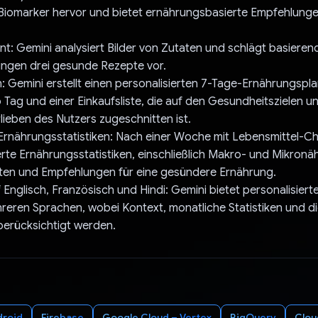
 Biomarker hervor und bietet ernährungsbasierte Empfehlunge
nt: Gemini analysiert Bilder von Zutaten und schlägt basieren
ungen drei gesunde Rezepte vor.
 Gemini erstellt einen personalisierten 7-Tage-Ernährungsplan
 Tag und einer Einkaufsliste, die auf den Gesundheitszielen u
ieben des Nutzers zugeschnitten ist.
Ernährungsstatistiken: Nach einer Woche mit Lebensmittel-Ch
ierte Ernährungsstatistiken, einschließlich Makro- und Mikronä
en und Empfehlungen für eine gesündere Ernährung.
f Englisch, Französisch und Hindi: Gemini bietet personalisiert
hreren Sprachen, wobei Kontext, monatliche Statistiken und d
berücksichtigt werden.
droid
Firebase
Google Cloud – Vertex
BigQuery
Clou