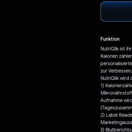
Funktion
NutriQlik ist 
Kalorien zähle
personalisier
zur Verbesseru
NutriQlik wird
1) Kalorienzäh
Mikronährstoff
Aufnahme wird
(Tageszusamm
2) Label Reade
Marketingauss
3) Blutberichts