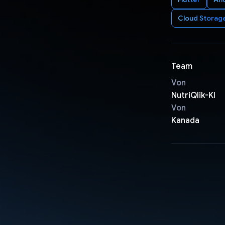
Cloud Storag
Team
Von
NutriQlik-KI
Von
Kanada