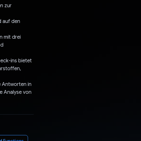
n zur
d auf den
 mit drei
nd
eck-ins bietet
hrstoffen,
e Antworten in
ie Analyse von
d Functions