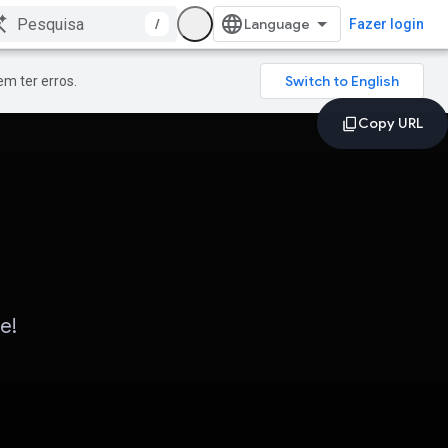
/
Fazer login
m ter erros.
e!