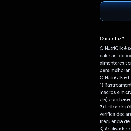
O que faz?
O NutriQlik é 
calorias, deco
alimentares se
para melhorar
O NutriQlik é 
1) Rastreament
macros e micro
dia) com base 
2) Leitor de ró
verifica decl
frequência de
3) Analisador 