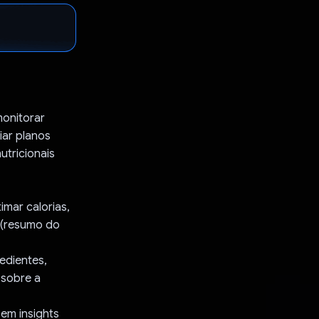
monitorar
iar planos
utricionais
imar calorias,
a (resumo do
redientes,
 sobre a
 em insights