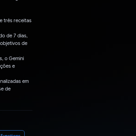
 três receitas
do de 7 dias,
objetivos de
s, o Gemini
ições e
onalizadas em
se de
 Functions