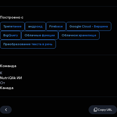
Построено с
Трепетание
андроид
Firebase
Google Cloud - Вершина
BigQuery
Облачные функции
Облачное хранилище
Преобразование текста в речь
Команда
К
NutriQlik ИИ
От
Канада