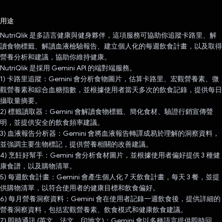
已投票！
用途
NutriQlik 是多語言健康與健身夥伴，這項服務可協助你追蹤卡路里、解
讀食物標籤、解讀血液檢驗報告、建立個人化的每週飲食計畫，以及取得
營養分析和建議，協助你維持健康。
NutriQlik 是採用 Gemini API 的端對端服務。
1) 卡路里追蹤：Gemini 會分析食物圖片，估算卡路里、宏觀營養素、微
觀營養素和綜合血糖指數，並根據使用者當天多次的飲食記錄，提供每日
攝取量摘要。
2) 標籤讀取器：Gemini 會解讀食物標籤、簡化食材、驗證行銷宣傳聲
明，並提供安全的飲食頻率建議。
3) 血液報告分析器：Gemini 會將血液報告轉譯成易於理解的洞察資料，
並強調主要生物標記，提供營養相關的改善建議。
4) 烹飪好幫手：Gemini 會分析食材圖片，並根據使用者偏好提供 3 種健
康食譜，以及購物清單。
5) 每週飲食計畫：Gemini 會產生個人化 7 天飲食計畫，每天 3 餐，並提
供購物清單，以符合使用者的健康目標和飲食偏好。
6) 每月營養洞察資料：Gemini 會在使用者記錄一週飲食後，提供詳細的
營養洞察資料，包括宏觀營養素、飲食模式和健康飲食建議。
7) 即時通訊 (英文、法文、印地文)：Gemini 會以多種語言提供即時回