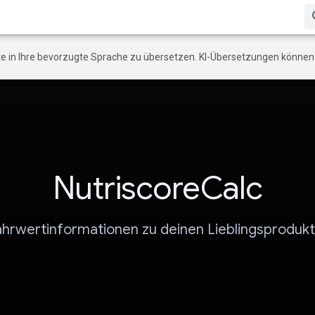
e in Ihre bevorzugte Sprache zu übersetzen. KI-Übersetzungen können 
NutriscoreCalc
hrwertinformationen zu deinen Lieblingsproduk