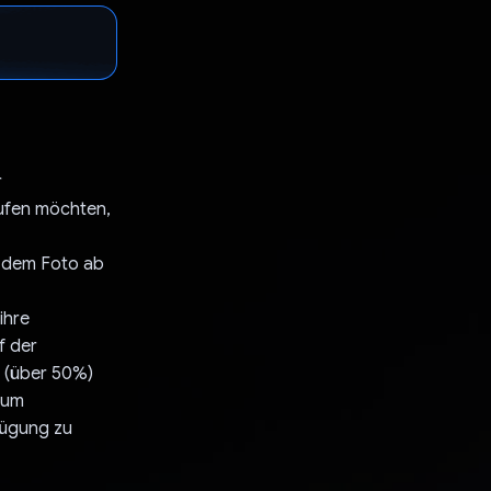
r
aufen möchten,
s dem Foto ab
ihre
f der
e (über 50%)
 um
fügung zu