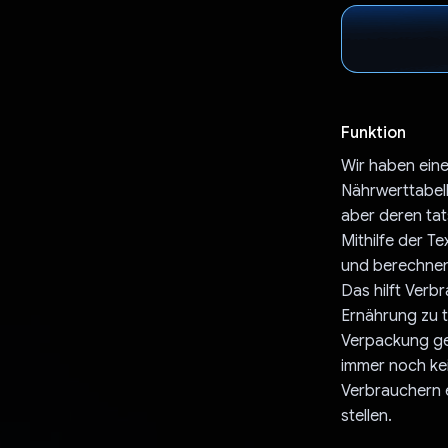
Funktion
Wir haben ein
Nährwerttabell
aber deren ta
Mithilfe der T
und berechnen
Das hilft Verb
Ernährung zu t
Verpackung ge
immer noch kei
Verbrauchern e
stellen.