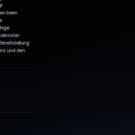
gt
ken beim
e
chige
odernster
ereitstellung
enz und den