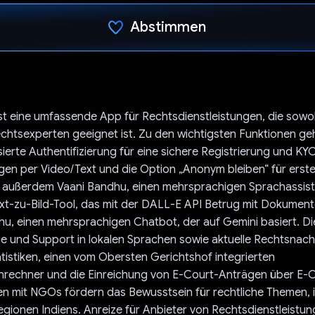
Abstimmen
Du hast abgestimmt
st eine umfassende App für Rechtsdienstleistungen, die sowo
echtsexperten geeignet ist. Zu den wichtigsten Funktionen ge
te Authentifizierung für eine sichere Registrierung und KYC
gen per Video/Text und die Option „Anonym bleiben“ für erst
t außerdem Vaani Bandhu, einen mehrsprachigen Sprachassiste
xt-zu-Bild-Tool, das mit der DALL-E API Betrug mit Dokument
u, einen mehrsprachigen Chatbot, der auf Gemini basiert. Di
e und Support in lokalen Sprachen sowie aktuelle Rechtsnach
tatistiken, einen vom Obersten Gerichtshof integrierten
nrechner und die Einreichung von E-Court-Anträgen über E-Co
en mit NGOs fördern das Bewusstsein für rechtliche Themen,
Regionen Indiens. Anreize für Anbieter von Rechtsdienstleist