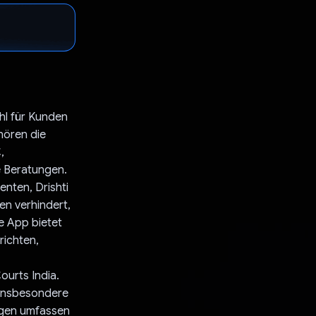
hl für Kunden
hören die
,
e Beratungen.
nten, Drishti
en verhindert,
e App bietet
richten,
urts India.
 insbesondere
ungen umfassen