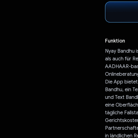
Funktion
Nyay Bandhu i
als auch für R
AADHAAR-basier
Onlineberatun
Die App biete
Bandhu, ein Te
und Text Bandh
eine Oberfläch
tägliche Falls
Gerichtskoste
Partnerschaft
in ländlichen 