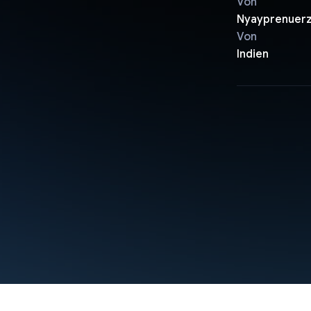
Von
Nyayprenuer
Von
Indien