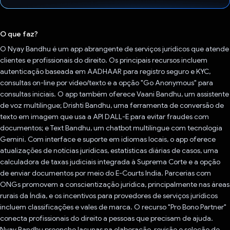
Voto dado.
O que faz?
O Nyay Bandhu é um app abrangente de serviços jurídicos que atende
clientes e profissionais do direito. Os principais recursos incluem
autenticação baseada em AADHAAR para registro seguro e KYC,
consultas on-line por vídeo/texto e a opção "Go Anonymous" para
consultas iniciais. O app também oferece Vaani Bandhu, um assistente
de voz multilíngue; Drishti Bandhu, uma ferramenta de conversão de
texto em imagem que usa a API DALL-E para evitar fraudes com
documentos; e Text Bandhu, um chatbot multilíngue com tecnologia
Gemini. Com interface e suporte em idiomas locais, o app oferece
atualizações de notícias jurídicas, estatísticas diárias de casos, uma
calculadora de taxas judiciais integrada à Suprema Corte e a opção
de enviar documentos por meio do E-Courts India. Parcerias com
ONGs promovem a conscientização jurídica, principalmente nas áreas
rurais da Índia, e os incentivos para provedores de serviços jurídicos
incluem classificações e vales de marca. O recurso "Pro Bono Partner"
conecta profissionais do direito a pessoas que precisam de ajuda.
Nyay Bandhu preenche lacunas na elaboração, revisão e seleção de