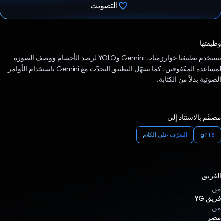
التصويت
تم التصويت.
وظيفتها
يستخدم تطبيقنا خوارزميات Gemini وYOLO لرصد الأجسام ووصف الصورة
لمساعدة المكفوفين، كما يسهّل التطبيق التحدّث مع Gemini باستخدام الأوامر
الصوتية بدلاً من الكتابة.
مصمَّم بالاستناد إلى
gTTS
التعرّف على الكلام
الفريق
من
فريق YG
من
مصر