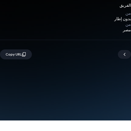
الفريق
من
بدون إطار
من
مصر