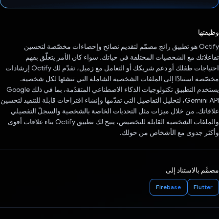
تم التصويت.
وظيفتها
‫Octify هو تطبيق رائج مصمّم لتقديم نصائح وإحصاءات مخصّصة لتحسين
تفاعلاتك مع الشخصيات المختلفة في حياتك. سواء كان الأمر يتعلّق بفهم
احتياجات طفلك أو دعم شريكك أو التعامل مع زميل، تقدّم لك Octify إرشادات
مخصّصة استنادًا إلى الملفات الشخصية الشاملة التي تنشئها لكل شخصية.
يستخدم التطبيق تكنولوجيات الذكاء الاصطناعي المتقدّمة، بما في ذلك Google
Gemini API، لتحليل التفاصيل التي تقدّمها وإنشاء اقتراحات قابلة للتنفيذ لتحسين
علاقاتك. من خلال ميزات مثل التحديات الخاصة بالشخصية والسجلّ التفصيلي
والملفات الشخصية القابلة للتخصيص، يتيح لك تطبيق Octify بناء علاقات أقوى
وأكثر جدوى مع الأشخاص من حولك.
مصمَّم بالاستناد إلى
Firebase
Flutter