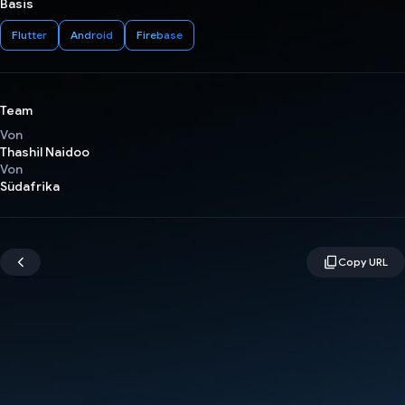
Basis
Flutter
Android
Firebase
Team
Von
Thashil Naidoo
Von
Südafrika