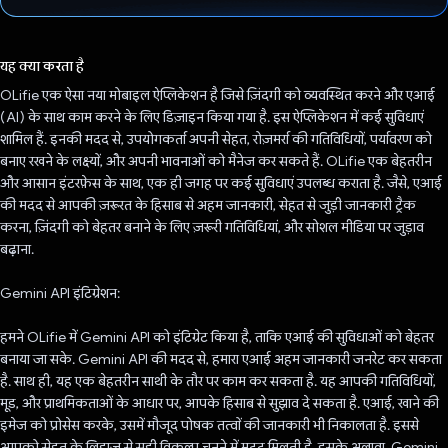
वोट कर दिया है!
यह क्या करता है
OLifie एक ऐसा नया मोबाइल ऐप्लिकेशन है जिसे ज़िंदगी को व्यवस्थित करने और एआई
(AI) के साथ काम करने के लिए डिज़ाइन किया गया है. इस ऐप्लिकेशन में कई सुविधाएं
शामिल हैं. इनकी मदद से, उपयोगकर्ता अपनी सेहत, रोज़मर्रा की गतिविधियों, पर्यावरण को
बनाए रखने के लक्ष्यों, और अपनी भावनाओं को मैनेज कर सकते हैं. OLifie एक बेहतरीन
और आसान इंटरफ़ेस के साथ, एक ही जगह पर कई सुविधाएं उपलब्ध कराता है. जैसे, एआई
की मदद से आपकी ज़रूरत के हिसाब से अहम जानकारी, सेहत से जुड़ी जानकारी ट्रैक
करना, ज़िंदगी को बेहतर बनाने के लिए ज़रूरी गतिविधियां, और सोशल मीडिया पर जुड़ाव
बढ़ाना.
Gemini API इंटिग्रेशन:
हमने OLifie में Gemini API को इंटिग्रेट किया है, ताकि एआई की सुविधाओं को बेहतर
बनाया जा सके. Gemini API की मदद से, हमारा एआई अहम जानकारी जनरेट कर सकता
है. साथ ही, यह एक बेहतरीन साथी के तौर पर काम कर सकता है. यह आपकी गतिविधियों,
मूड, और प्राथमिकताओं के आधार पर, आपके हिसाब से सुझाव दे सकता है. एआई, खाने की
इमेज को प्रोसेस करके, उसमें मौजूद पोषक तत्वों की जानकारी भी निकालता है. इससे
आपको सेहत के लिहाज़ से सही विकल्प चुनने में मदद मिलती है. इसके अलावा, Gemini