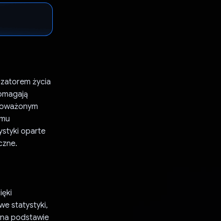
izatorem życia
pomagają
wnoważonym
emu
ystyki oparte
czne.
ięki
e statystyki,
 na podstawie