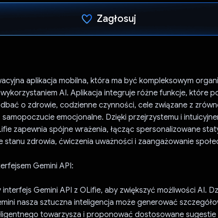
Zagłosuj
Głos oddany
owacyjna aplikacja mobilna, która ma być kompleksowym organ
 wykorzystaniem AI. Aplikacja integruje różne funkcje, które 
dbać o zdrowie, codzienne czynności, cele związane z zró
 samopoczucie emocjonalne. Dzięki przejrzystemu i intuicyjn
Lifie zapewnia spójne wrażenia, łącząc spersonalizowane stat
ie stanu zdrowia, ćwiczenia uważności i zaangażowanie społe
nterfejsem Gemini API:
 interfejs Gemini API z OLifie, aby zwiększyć możliwości AI. Dz
emini nasza sztuczna inteligencja może generować szczegółow
nteligentnego towarzysza i proponować dostosowane sugestie