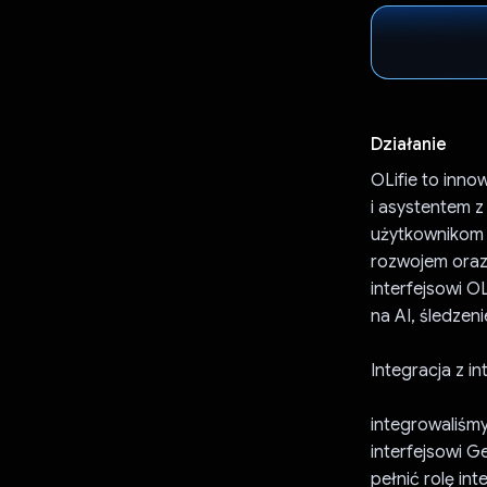
Działanie
OLifie to inn
i asystentem z
użytkownikom 
rozwojem oraz
interfejsowi O
na AI, śledzen
Integracja z i
integrowaliśmy
interfejsowi G
pełnić rolę i