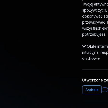
Twojej aktywno
spożywczych, 
dokonywać zd
przewidywać T
wszystkich ekr
potrzebujesz.
W OLife interf
intuicyjna, r
o zdrowie.
Utworzone z
Android