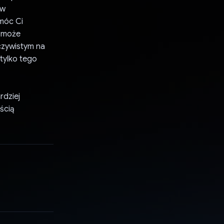
ów
móc Ci
 może
czywistym na
tylko tego
rdziej
ścią