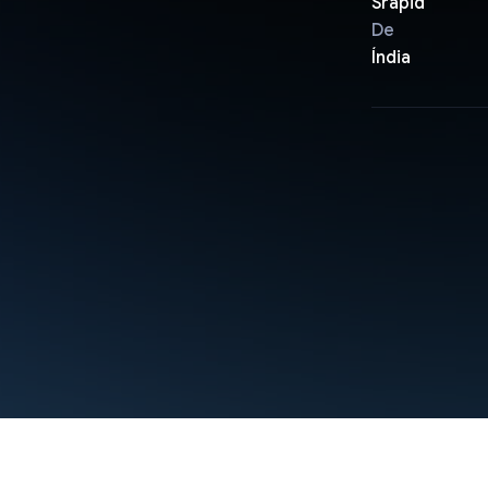
Srapid
De
Índia