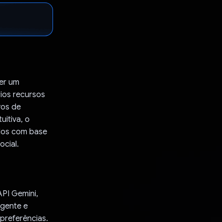
ser um
ios recursos
vos de
uitiva, o
ados com base
cial.
API Gemini,
igente e
preferências.