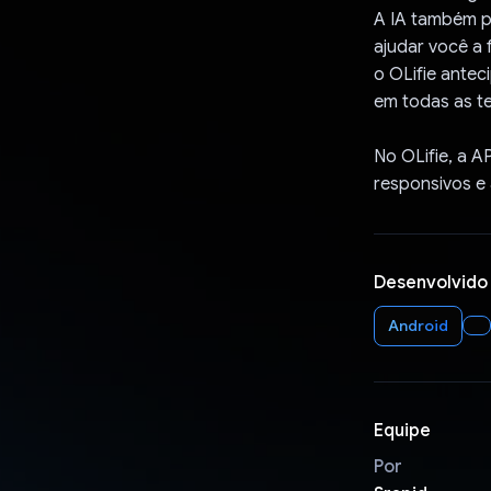
A IA também p
ajudar você a 
o OLifie ante
em todas as te
No OLifie, a A
responsivos e
Desenvolvido
Android
Equipe
Por