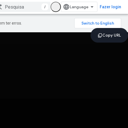
/
Fazer login
m ter erros.