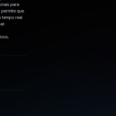
onais para
i permite que
m tempo real
ar.
ivos,