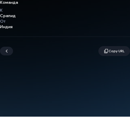
Команда
К
Срапид
От
Индия