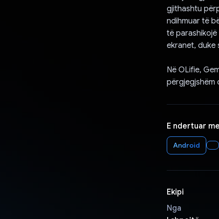
gjithashtu për
ndihmuar të bë
të parashikojë 
ekranet, duke s
Në OLifie, Gem
përgjegjshëm d
E ndertuar m
Android
Ekipi
Nga