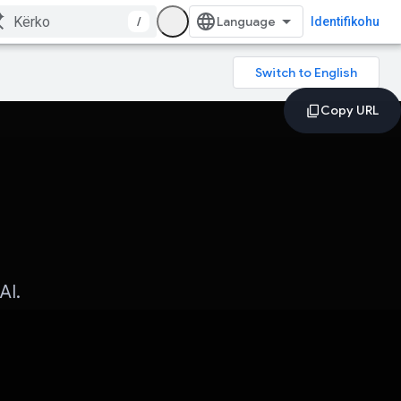
/
Identifikohu
AI.