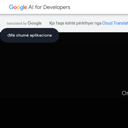
Kjo faqe është përkthyer nga
Cloud Translat
Më shumë aplikacione
Or