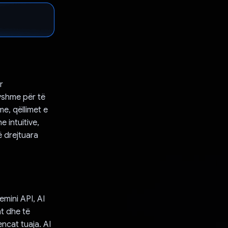
r
ryshme për të
e, qëllimet e
 intuitive,
ë drejtuara
emini API, AI
nt dhe të
ncat tuaja. AI