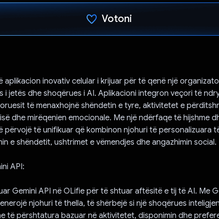
Votoni
Votuar!
ë aplikacion inovativ celular i krijuar për të qenë një organizato
s i jetës dhe shoqërues i AI. Aplikacioni integron veçori të nd
ruesit të menaxhojnë shëndetin e tyre, aktivitetet e përditshm
ë dhe mirëqenien emocionale. Me një ndërfaqe të hijshme dhe
jë përvojë të unifikuar që kombinon njohuri të personalizuara t
min e shëndetit, ushtrimet e vëmendjes dhe angazhimin social.
ini API:
ar Gemini API në OLifie për të shtuar aftësitë e tij të AI. Me G
nerojë njohuri të thella, të shërbejë si një shoqërues inteligje
me të përshtatura bazuar në aktivitetet, disponimin dhe prefere