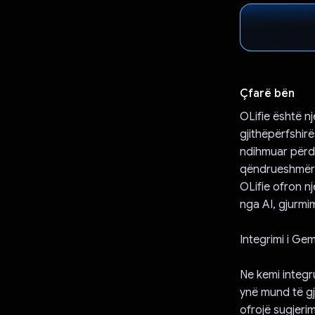
Çfarë bën
OLifie është nj
gjithëpërfshirë
ndihmuar përdo
qëndrueshmëris
OLifie ofron n
nga AI, gjurmi
Integrimi i Gem
Ne kemi integru
ynë mund të gje
ofrojë sugjeri