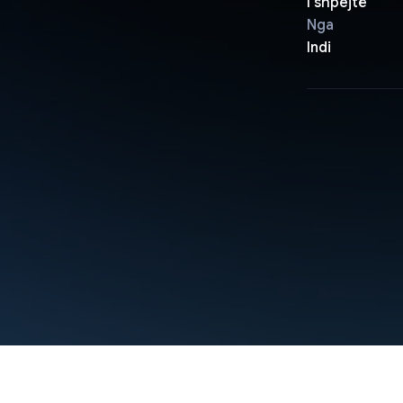
I shpejtë
Nga
Indi