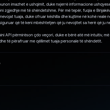
punon imazhet e ushqimit, duke nxjerrë informacione ushqyese 
ni zgjedhje më të shëndetshme. Për më tepër, fuqia e Binjakëve
nevojat tuaja, duke ofruar këshilla dhe kujtime në kohë reale në
iguruar që të keni mbështetjen që ju nevojitet sa herë që ju ne
ini API përmirëson çdo veçori, duke e bërë atë më intuitiv, më
he të përafruar me qëllimet tuaja personale të shëndetit.
e