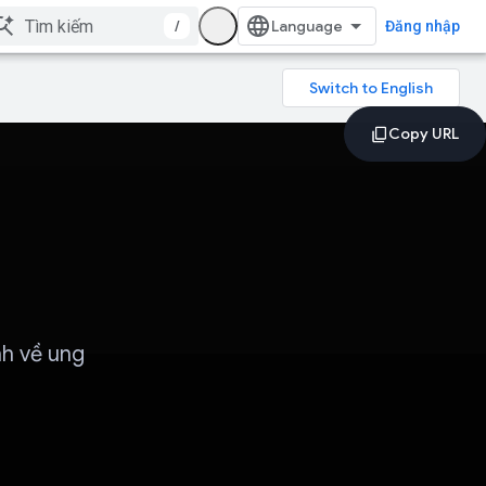
/
Đăng nhập
h về ung