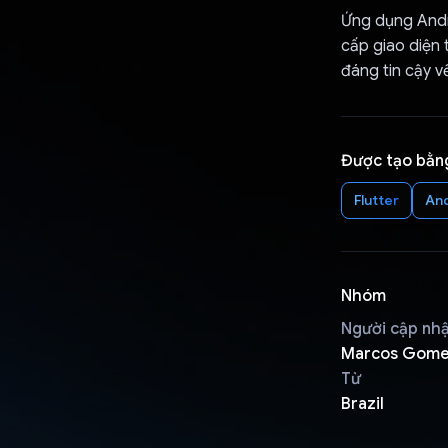
Ứng dụng Andro
cấp giao diện 
đáng tin cậy v
Được tạo bằn
Flutter
An
Nhóm
Người cập nh
Marcos Gome
Từ
Brazil