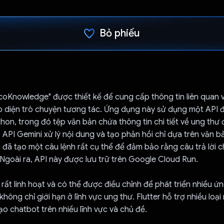
Bỏ phiếu
Đã bình chọn!
oKnowledge" được thiết kế để cung cấp thông tin liên quan 
o diện trò chuyện tương tác. Ứng dụng này sử dụng một API đ
hon, trong đó tệp văn bản chứa thông tin chi tiết về ung thư
. API Gemini xử lý nội dung và tạo phản hồi chỉ dựa trên văn 
 đã tạo một câu lệnh rất cụ thể để đảm bảo rằng câu trả lời ch
Ngoài ra, API này được lưu trữ trên Google Cloud Run.
rất linh hoạt và có thể được điều chỉnh để phát triển nhiều ứ
hông chỉ giới hạn ở lĩnh vực ung thư. Flutter hỗ trợ nhiều loại
tạo chatbot trên nhiều lĩnh vực và chủ đề.