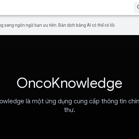
g sang ngôn ngữ bạn ưu tiên. Bản dịch bằng AI có thể có lỗi.
OncoKnowledge
wledge là một ứng dụng cung cấp thông tin chín
thư.