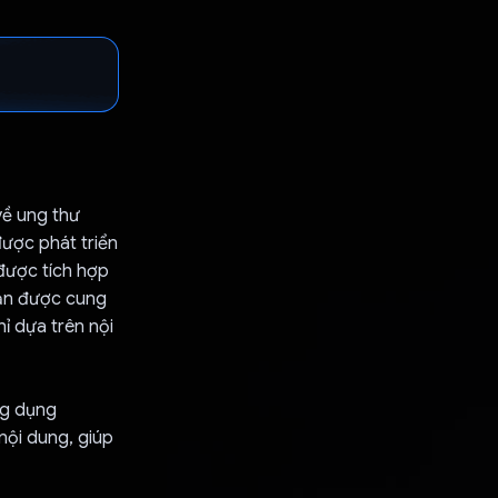
về ung thư
ược phát triển
 được tích hợp
bản được cung
ỉ dựa trên nội
ng dụng
 nội dung, giúp