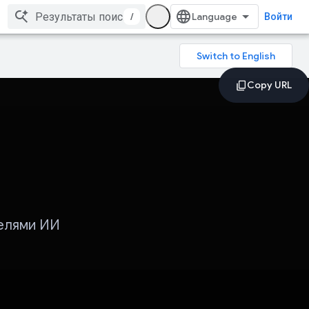
/
Войти
телями ИИ