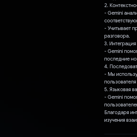
2. Контекстно
- Gemini анал
соответствую
- Учитывает 
разговора.
3. Интеграция
- Gemini помо
последние но
4. Последова
- Мы использ
пользователя
5. Языковая в
- Gemini пом
пользователе
Благодаря ин
изучения взаи