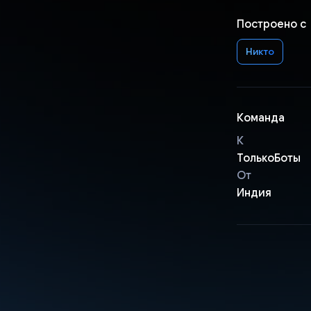
Построено с
Никто
Команда
К
ТолькоБоты
От
Индия