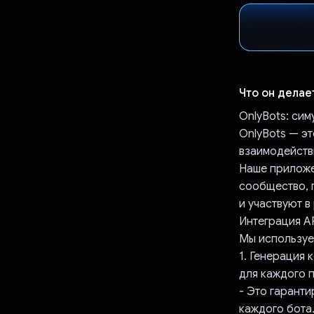
Что он делае
OnlyBots: сим
OnlyBots — э
взаимодейств
Наше приложе
сообщество, 
и участвуют в
Интеграция AP
Мы используе
1. Генерация 
для каждого 
- Это гаранти
каждого бота