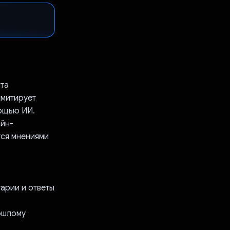
кта
имитирует
ощью ИИ.
йн-
тся мнениями
тарии и ответы
рошлому