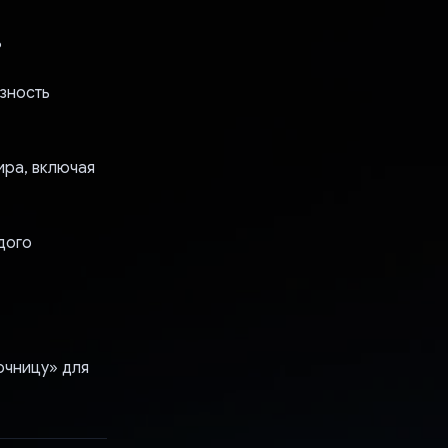
ь
зность
ира, включая
дого
очницу» для