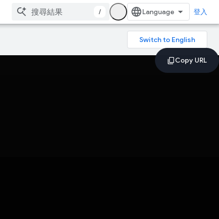
/
登入
！