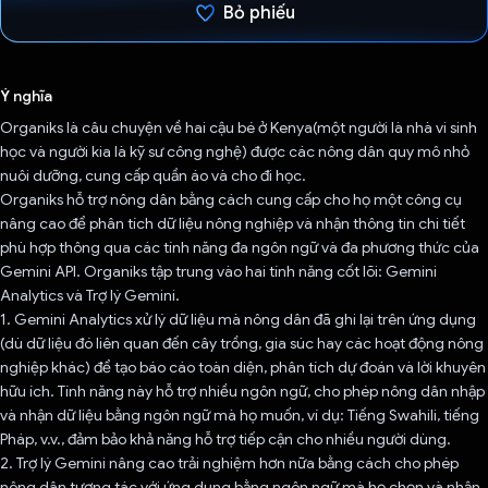
Bỏ phiếu
Đã bình chọn!
Ý nghĩa
Organiks là câu chuyện về hai cậu bé ở Kenya(một người là nhà vi sinh
học và người kia là kỹ sư công nghệ) được các nông dân quy mô nhỏ
nuôi dưỡng, cung cấp quần áo và cho đi học.
Organiks hỗ trợ nông dân bằng cách cung cấp cho họ một công cụ
nâng cao để phân tích dữ liệu nông nghiệp và nhận thông tin chi tiết
phù hợp thông qua các tính năng đa ngôn ngữ và đa phương thức của
Gemini API. Organiks tập trung vào hai tính năng cốt lõi: Gemini
Analytics và Trợ lý Gemini.
1. Gemini Analytics xử lý dữ liệu mà nông dân đã ghi lại trên ứng dụng
(dù dữ liệu đó liên quan đến cây trồng, gia súc hay các hoạt động nông
nghiệp khác) để tạo báo cáo toàn diện, phân tích dự đoán và lời khuyên
hữu ích. Tính năng này hỗ trợ nhiều ngôn ngữ, cho phép nông dân nhập
và nhận dữ liệu bằng ngôn ngữ mà họ muốn, ví dụ: Tiếng Swahili, tiếng
Pháp, v.v., đảm bảo khả năng hỗ trợ tiếp cận cho nhiều người dùng.
2. Trợ lý Gemini nâng cao trải nghiệm hơn nữa bằng cách cho phép
nông dân tương tác với ứng dụng bằng ngôn ngữ mà họ chọn và nhận