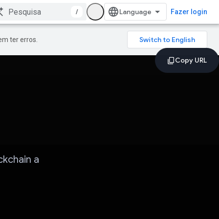
/
Fazer login
m ter erros.
ckchain a