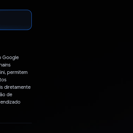
o Google
hains
ini, permitem
tos
is diretamente
são de
rendizado