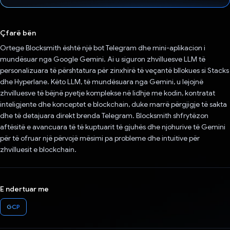
Votuar!
Çfarë bën
Ortege Blocksmith është një bot Telegram dhe mini-aplikacion i
mundësuar nga Google Gemini. Ai u siguron zhvilluesve LLM të
personalizuara të përshtatura për zinxhirë të veçantë bllokues si Stacks
dhe Hyperlane. Këto LLM, të mundësuara nga Gemini, u lejojnë
zhvilluesve të bëjnë pyetje komplekse në lidhje me kodin, kontratat
inteligjente dhe konceptet e blockchain, duke marrë përgjigje të sakta
dhe të detajuara direkt brenda Telegram. Blocksmith shfrytëzon
aftësitë e avancuara të të kuptuarit të gjuhës dhe njohurive të Gemini
për të ofruar një përvojë mësimi pa probleme dhe intuitive për
zhvilluesit e blockchain.
E ndertuar me
GCP