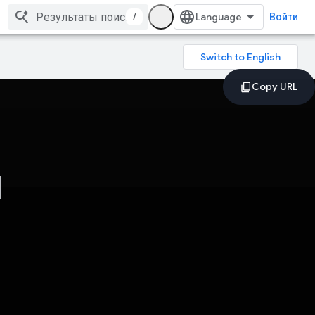
/
Войти
И