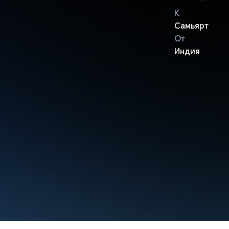
К
Самьярт
От
Индия