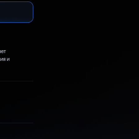
яет
ия и