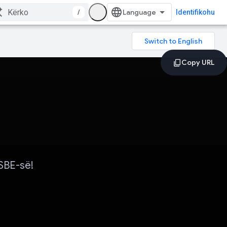
/
Identifikohu
OSBE-së!