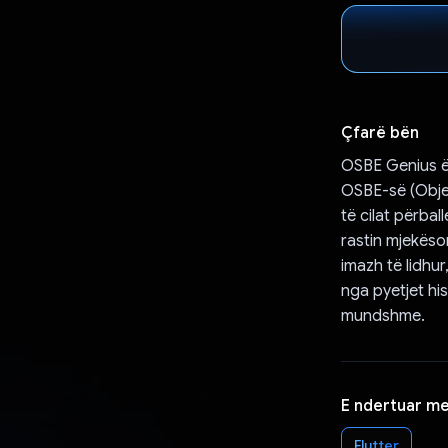
Çfarë bën
OSBE Genius ës
OSBE-së (Objec
të cilat përba
rastin mjekëso
imazh të lidhu
nga pyetjet hi
mundshme.
E ndertuar m
Flutter