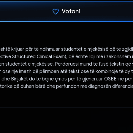
Votoni
Votuar!
htë krijuar për të ndihmuar studentët e mjekësisë që të zgjidh
tive Structured Clinical Exam), që është lloji më i zakonshëm 
llen studentët e mjekësisë. Përdoruesi mund të fusë tekstin që
r ose një imazh që përmban atë tekst ose të kombinojë të dy 
r, dhe Binjakët do të bëjnë çmos për të gjeneruar OSBE-në për a
storike që duhen bërë dhe përfundon me diagnozën diferencia
e