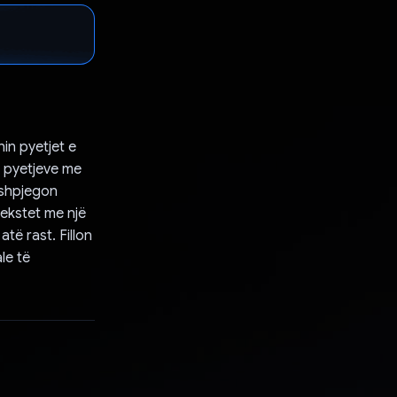
in pyetjet e
i pyetjeve me
 shpjegon
tekstet me një
të rast. Fillon
le të