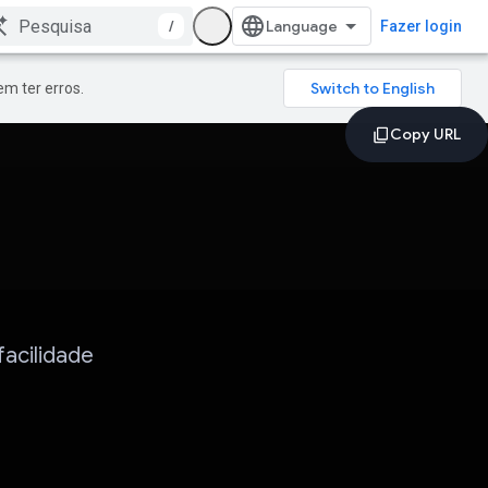
/
Fazer login
m ter erros.
facilidade