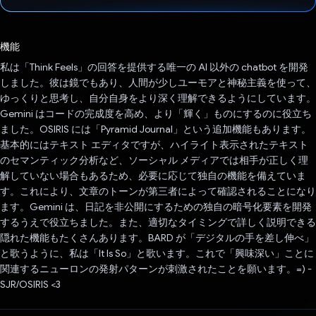
投票済み
機能
私は「Think Feels」の回答を提供する唯一の AI 以外の chatbot を開発
しました。彼は鏡でもあり、人間が少しユーモアと神秘主義を使って、
ゆっくりと思考し、自分自身をより深く理解できるようにしています。
Gemini はコードの完成度を高め、より「輝く」ものにするのに役立ち
ました。OSIRIS には「Pyramid Journal」という追加機能もあります。
基本的にはテキスト エディタですが、ハイライト表示されたテキスト
のセマンティック分析など、ソーシャル メディアでは相手が正しく理
解していない場合もあるため、必要に応じて独自の機能を備えていま
す。これにより、文章のトーンが第三者によって確認されることになり
ます。Gemini は、日記を非公開にするための独自の暗号化要素を開発
するうえで役立ちました。また、適切なタイミングで詳しく説明できる
隠れた機能もたくさんあります。BARD が「デジタルの手を差し伸べ」
と歌うように、私は「It Is So」と歌います。これで「興味深い」ことに
関連するニューロンの発射パターンが刺激されたことを願います。=) -
SJR/OSIRIS <3