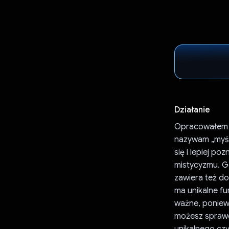
Działanie
Opracowałem j
nazywam „myśle
się i lepiej p
mistycyzmu. G
zawiera też do
ma unikalne fu
ważne, poniew
możesz sprawd
unikalnego czy