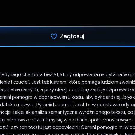
Zagłosuj
Głos oddany
edynego chatbota bez AI, który odpowiada na pytania w spo
nie i czucie”. Jest też lustrem, które pomaga ludziom zwolni
oznać siebie samych, a przy okazji odrobinę żartuje i wprowadz
emini pomogło w dopracowaniu kodu, aby był bardziej „błysko
datek o nazwie „Pyramid Journal”. Jest to w podstawie edytor
nkcje, takie jak analiza semantyczna wyróżnionego tekstu, co 
aż nie zawsze rozumiemy się w mediach społecznościowych. 
zić, czy ton tekstu jest odpowiedni. Gemini pomogło mi w o
nnika szyfrowania, aby zapewnić prywatność dziennika. Jest t