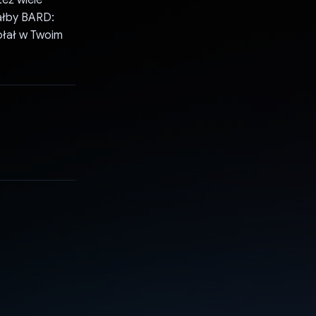
ałby BARD:
wołał w Twoim