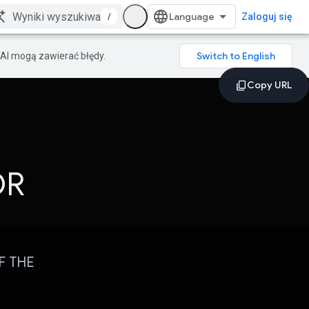
/
Zaloguj się
AI mogą zawierać błędy.
OR
F THE