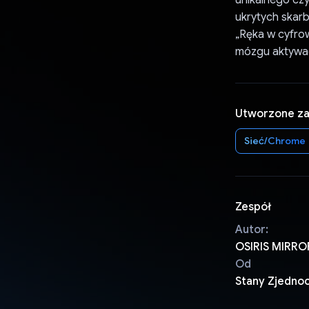
ukrytych skar
„Ręka w cyfrow
mózgu aktywac
Utworzone z
Sieć/Chrome
Zespół
Autor:
OSIRIS MIRR
Od
Stany Zjedno