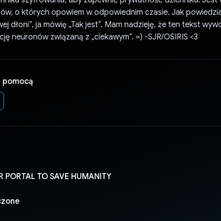
bów, o których opowiem w odpowiednim czasie. Jak powiedzi
ej dłoni”, ja mówię „Tak jest”. Mam nadzieję, że ten tekst wy
ję neuronów związaną z „ciekawym”. =) -SJR/OSIRIS <3
a pomocą
OR PORTAL TO SAVE HUMANITY
czone