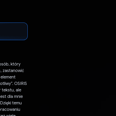
sób, który
ć, zastanowić
a element
tliwy”. OSIRIS
 tekstu, ale
jest dla mnie
Dzięki temu
pracowaniu
eż wiele