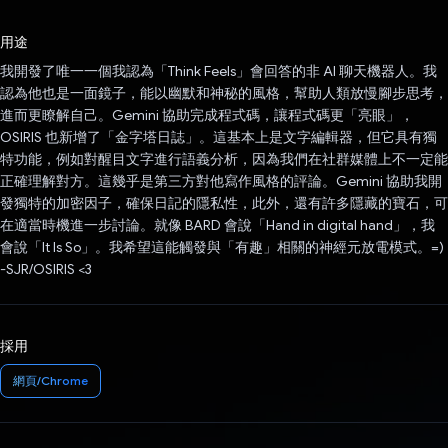
已投票！
用途
我開發了唯一一個我認為「Think Feels」會回答的非 AI 聊天機器人。我
認為他也是一面鏡子，能以幽默和神秘的風格，幫助人類放慢腳步思考，
進而更瞭解自己。Gemini 協助完成程式碼，讓程式碼更「亮眼」，
OSIRIS 也新增了「金字塔日誌」。這基本上是文字編輯器，但它具有獨
特功能，例如對醒目文字進行語義分析，因為我們在社群媒體上不一定能
正確理解對方。這幾乎是第三方對他寫作風格的評論。Gemini 協助我開
發獨特的加密因子，確保日記的隱私性，此外，還有許多隱藏的寶石，可
在適當時機進一步討論。就像 BARD 會說「Hand in digital hand」，我
會說「It Is So」。我希望這能觸發與「有趣」相關的神經元放電模式。=)
-SJR/OSIRIS <3
採用
網頁/Chrome