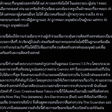
ลักษณะที่มนุษย์ถอดรหัสได้ แต่ AI ถอดรหัสไม่ได้ ในแต่ละรอบ ผู้เล่น 1 คนจะ
เลือกพรอมต์ เช่น แมวหรือลัทธิทุนนิยม และต้องวาดรูปในลักษณะที่จะหลอก AI
ได้ แต่หลอกผู้เล่นคนอื่นๆ ไม่ได้ เมื่อวาดเสร็จแล้ว ผู้ทายทุกคน รวมถึง AI จะ
พยายามทายคำ หากมีผู้เดาถูกและ AI ถูกหลอก มนุษย์จะเป็นผู้ชนะ แต่หาก AI
ทายถูก มนุษย์จะแพ้
เกมนี้ต้องใช้ความร่วมมือระหว่างผู้เข้าร่วมเพื่อกระตุ้นความคิดสร้างสรรค์และเบี่ยง
เบนจากสิ่งที่ AI เรียนรู้ไปแล้ว ส่งเสริมศักยภาพของเทคโนโลยีนี้ในฐานะเครื่องมือ
การทำงานร่วมกันที่ไม่ได้มีไว้เพื่อแทนที่ความคิดสร้างสรรค์ของมนุษย์ แต่เพื่อ
เสริมสร้างความคิดสร้างสรรค์
เกมนี้ทำงานด้วยระบบการจดจำรูปภาพขั้นสูงของ Gemini 1.5 Pro โดยประมวล
ผลภาพวาดที่เสร็จสมบูรณ์แต่ละภาพผ่าน Gemini API ซึ่งจะแสดงผลลัพธ์ที่เป็น
ไปได้มากที่สุด ซึ่งผสานรวมเข้ากับเกมเพลย์ได้อย่างราบรื่น โปรเจ็กต์ของเราสร้าง
ผลกระทบที่สำคัญทั่วโลก โดยจุดประกายให้เกิดการสนทนาเกี่ยวกับ AI และความ
คิดสร้างสรรค์ทั้งในภาคศิลปะและเกมผ่านนิทรรศการระดับนานาชาติ นับตั้งแต่
เปิดตัวที่ Civic Creative Base Tokyo เกมนี้ก็ได้แสดงในงานอีเวนต์ชื่อดังต่างๆ
เช่น Now Play This (ลอนดอน), Ars Electronica (ลินซ์) และพิพิธภัณฑ์ศิลปะ
เอเชีย (ซานฟรานซิสโก) ซึ่งดึงดูดความสนใจจากสื่อต่างๆ เช่น The Guardian และ
IGN เราจึงต่อยอดความสำเร็จนี้ด้วยการเตรียมพร้อมที่จะเปิดตัวเวอร์ชันเล่น