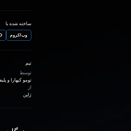
ساخته شده با
وب/کروم
D
تیم
توسط
تومو کیهارا و پلی
از
ژاپن