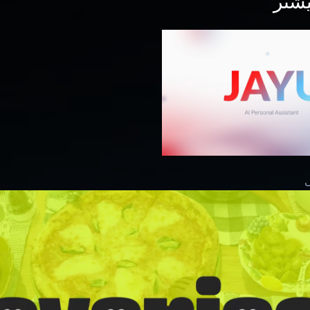
یشتر
ی