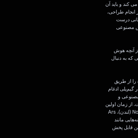
ی کند و باید آن
ز انجام طراحی،
سانی درست
وش مصنوعی
از آنچه هوش
 که به دنبال
 هر نقاشی تکمیل شده را از طریق
در گیم‌پلی ادغام
مصنوعی و
. از زمان اولین
حضورش در Civic Creative Base توکیو، در رویدادهای مشهوری از جمله Now Play This (لندن)، Ars
ه‌هایی مانند
نلاین قابل پخش