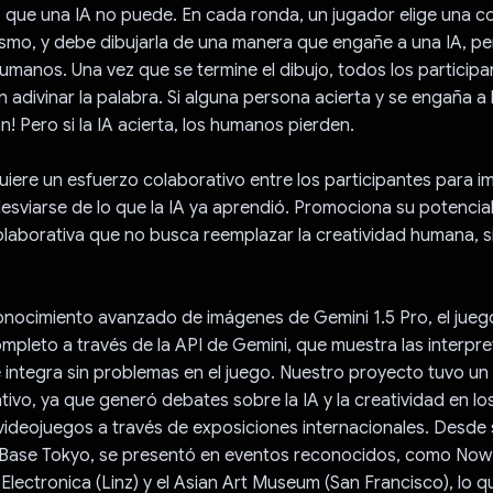
o que una IA no puede. En cada ronda, un jugador elige una 
ismo, y debe dibujarla de una manera que engañe a una IA, pe
anos. Una vez que se termine el dibujo, todos los participan
án adivinar la palabra. Si alguna persona acierta y se engaña a l
 Pero si la IA acierta, los humanos pierden.
uiere un esfuerzo colaborativo entre los participantes para i
desviarse de lo que la IA ya aprendió. Promociona su potenci
laborativa que no busca reemplazar la creatividad humana, s
onocimiento avanzado de imágenes de Gemini 1.5 Pro, el jue
mpleto a través de la API de Gemini, que muestra las interpr
 integra sin problemas en el juego. Nuestro proyecto tuvo un
cativo, ya que generó debates sobre la IA y la creatividad en l
s videojuegos a través de exposiciones internacionales. Desde
e Base Tokyo, se presentó en eventos reconocidos, como Now 
Electronica (Linz) y el Asian Art Museum (San Francisco), lo qu