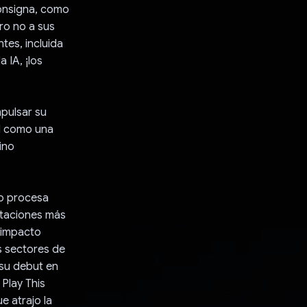
consigna, como
ro no a sus
tes, incluida
a IA, ¡los
mpulsar su
al como una
ino
go procesa
etaciones más
 impacto
os sectores de
 su debut en
Play This
e atrajo la