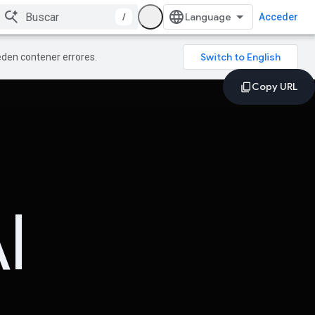
/
Acceder
ueden contener errores.
I