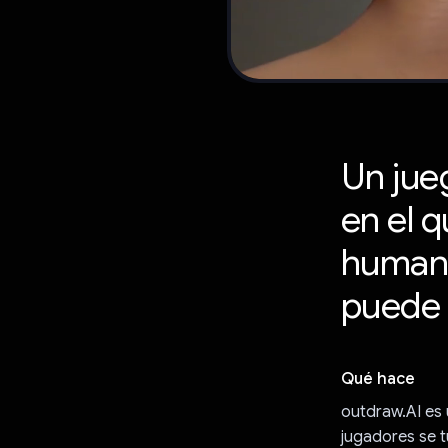
Un jue
en el 
humano
puede 
Qué hace
outdraw.AI es 
jugadores se t