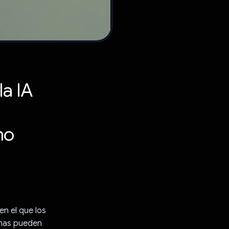
la IA
no
n el que los
onas pueden