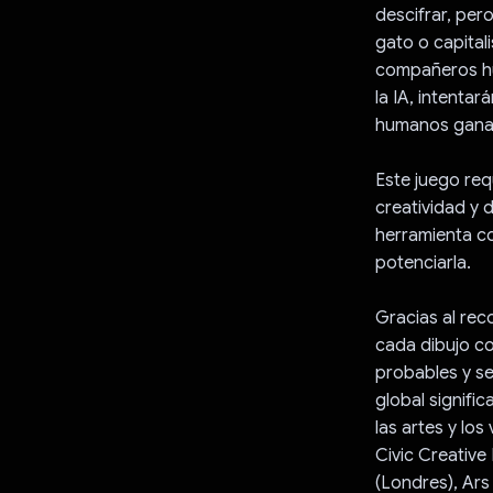
descifrar, per
gato o capital
compañeros hum
la IA, intentar
humanos ganan!
Este juego req
creatividad y 
herramienta co
potenciarla.
Gracias al rec
cada dibujo co
probables y se
global signifi
las artes y lo
Civic Creativ
(Londres), Ars 