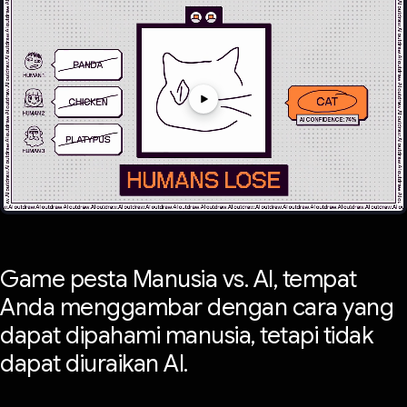
Game pesta Manusia vs. AI, tempat
Anda menggambar dengan cara yang
dapat dipahami manusia, tetapi tidak
dapat diuraikan AI.