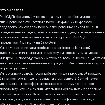
Проголосовал!
Что он делает
PackMyFit без усилий управляет вашим гардеробом и упрощает
планирование путешествий с помощью функции цифрового
гардероба. Мы создаем персонализированные списки вещей и
предложения по одежде на основе вашей одежды, предпочтений,
погоды в месте назначения и многого другого. PackMyFit
предлагает 4 функции на базе Gemini:
Умное управление гардеробом: сделав фотографии вашей
одежды, Gemini может извлечь важную информацию, такую ​​как
инструкции по уходу, марку и материал. Больше не нужно щуриться
на этикетки с рекомендациями по уходу, чтобы понять, как стирать
дорогую рубашку.
Умные списки вещей: после добавления данных о вашей поездке
(пункт назначения, цель поездки, даты, маршрут) Gemini может
использовать всю информацию вместе с данными о прогнозе
погоды в пункте назначения, чтобы предоставить вам подробные
контрольные списки. Контрольные списки ссылаются на вещи,
которые у вас уже есть в соответствии с цифровым шкафом, и
объясняют, почему был выбран каждый предмет.