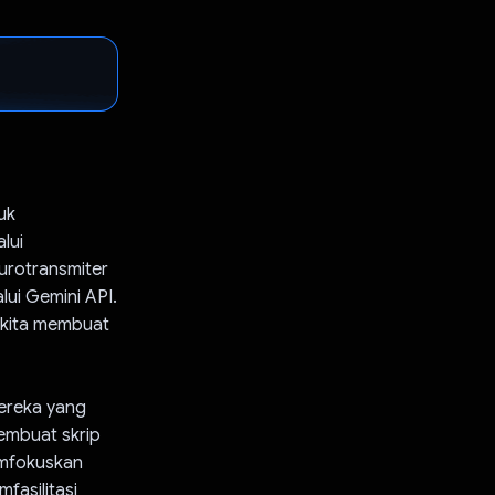
uk
lui
urotransmiter
alui Gemini API.
 kita membuat
ereka yang
embuat skrip
emfokuskan
fasilitasi