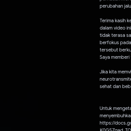
perubahan jalu
Terima kasih k
dalam video ini
tidak terasa sa
berfokus pada 
tersebut berku
Saya memberi 
Jika kita memv
neurotransmite
sehat dan beba
Untuk mengetah
menyembuhkan
https://docs.
K0GSZqad_TOV