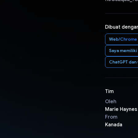
Dibuat denga
Web/Chrome
Saya memilik
ChatGPT dan C
Tim
Oleh
Marie Haynes
From
Kanada