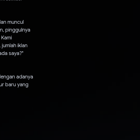
 dan muncul
han, pinggulnya
. Kami
jumlah iklan
ada saya?"
a dengan adanya
lur baru yang