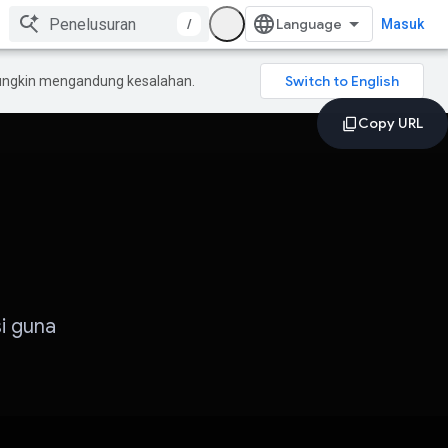
/
Masuk
mungkin mengandung kesalahan.
i guna