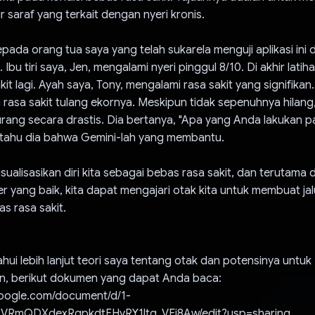
r saraf yang terkait dengan nyeri kronis.
epada orang tua saya yang telah sukarela menguji aplikasi ini
. Ibu tiri saya, Jen, mengalami nyeri pinggul 8/10. Di akhir lati
kit lagi. Ayah saya, Tony, mengalami rasa sakit yang signifikan
rasa sakit tulang ekornya. Meskipun tidak sepenuhnya hilang, 
rang secara drastis. Dia bertanya, "Apa yang Anda lakukan p
tahu dia bahwa Gemini-lah yang membantu.
isualisasikan diri kita sebagai bebas rasa sakit, dan terutam
r yang baik, kita dapat mengajari otak kita untuk membuat ja
s rasa sakit.
ui lebih lanjut teori saya tentang otak dan potensinya untuk
, berikut dokumen yang dapat Anda baca:
google.com/document/d/1-
RmQDXdexRgpkdtEHyRY1ltg_VEi8Aw/edit?usp=sharing