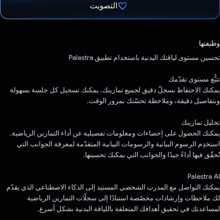
التصويت
تم التصويت.
وظيفتها
تحسين مستوى لياقتك البدنية باستخدام تطبيق Palestra
تتبُّع مستوى تقدّمك
يمكنك الاحتفاظ بسجلّ دقيق لجميع تمارينك. يمكنك تسجيل كل جلسة بسهولة
وبتفاصيل دقيقة، وملاحظة تحسّنك بمرور الوقت.
تحليل تمارينك
يمكنك الحصول على إحصاءات ومعلومات تفصيلية عن أداء التمارين الرياضية.
استخدِم الرسوم البيانية والرسومات البيانية المتقدّمة لمعرفة الجوانب التي
تُحقّق فيها أداءً جيدًا والجوانب التي يمكنك تحسينها.
Palestra AI
يمكنك التواصل مع المدرب الشخصي المستنِد إلى الذكاء الاصطناعي الذي يقدّم
لك ملاحظات وإرشادات مخصّصة استنادًا إلى سجلّات التمارين الرياضية
لمساعدتك في تحقيق أهدافك المتعلقة باللياقة البدنية بشكل أسرع.