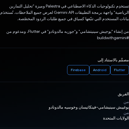
تستخدِم تكنولوجيات الذكاء الاصطناعي في Palestra وميزة "تحليل التمارين
الرياضية" واجهة برمجة التطبيقات Gemini API لعرض جميع الملاحظات. تُستخدَم
بيانات المستخدم التي تتبّعها كسياق في جميع طلبات الردود المخصّصة.
من إنشاء "يوجيش سينيتشامي" و"جوزيه مالدونادو" في Flutter، ومدعوم من
#buildwithgemini
مصمَّم بالاستناد إلى
Firebase
Android
Flutter
الفريق
من
يوغييش سينيشامي-فينكاتيسان وخوسيه مالدونادو
من
الولايات المتحدة