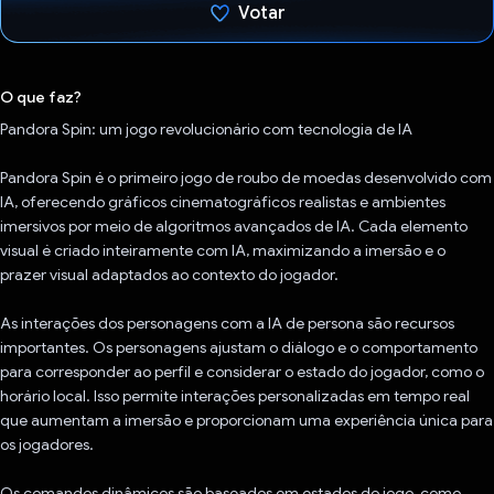
Votar
Voto dado.
O que faz?
Pandora Spin: um jogo revolucionário com tecnologia de IA
Pandora Spin é o primeiro jogo de roubo de moedas desenvolvido com
IA, oferecendo gráficos cinematográficos realistas e ambientes
imersivos por meio de algoritmos avançados de IA. Cada elemento
visual é criado inteiramente com IA, maximizando a imersão e o
prazer visual adaptados ao contexto do jogador.
As interações dos personagens com a IA de persona são recursos
importantes. Os personagens ajustam o diálogo e o comportamento
para corresponder ao perfil e considerar o estado do jogador, como o
horário local. Isso permite interações personalizadas em tempo real
que aumentam a imersão e proporcionam uma experiência única para
os jogadores.
Os comandos dinâmicos são baseados em estados do jogo, como