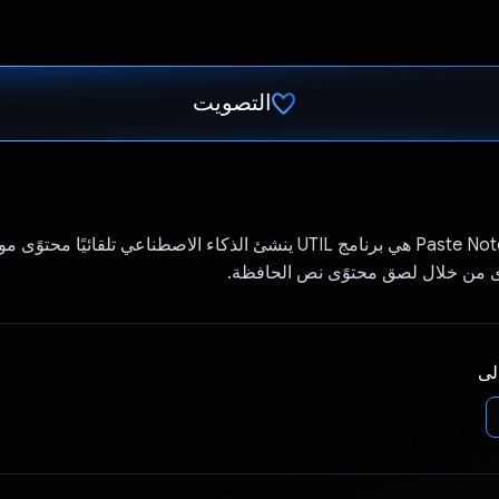
التصويت
تم التصويت.
خدمة الويب Paste Note AI هي برنامج UTIL ينشئ الذكاء الاصطناعي تلقائيًا 
وى من خلال لصق محتوًى نص الحافظة.
إلى