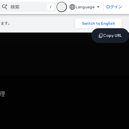
/
ログイン
ります。
理