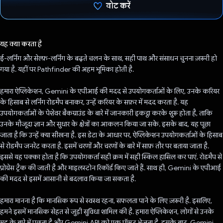
वोट करें
वोट कर दिया है!
यह क्या करता है
ई-लर्निंग और सेल्फ़-लर्निंग के बढ़ते चलन के साथ, सही पाथ और संसाधन चुनना ज़रूरी हो
गया है. यहीं पर Pathfinder की अहम भूमिका होती है.
हमारा ऐप्लिकेशन, Gemini के एपीआई की मदद से उपयोगकर्ताओं के लिए, उनके करियर
के हिसाब से लर्निंग रोडमैप बनाकर, उन्हें करियर के सफ़र में मदद करता है. यह
उपयोगकर्ताओं के पेशेवर बैकग्राउंड के बारे में जानकारी इकट्ठा करके शुरू होता है, ताकि
उनके मौजूदा ज्ञान और सुधार के क्षेत्रों का आकलन किया जा सके. इसके बाद, यह पूछा
जाता है कि उन्हें क्या सीखना है. इस डेटा के आधार पर, ऐप्लिकेशन उपयोगकर्ताओं के हिसाब
से रोडमैप जनरेट करता है. इसमें चरणों और चरणों के बारे में साफ़ तौर पर बताया जाता है.
इससे यह पक्का होता है कि उपयोगकर्ता सही क्रम में सही स्किल हासिल कर पाएं. रोडमैप से
प्रोग्रेस ट्रैक की जाती है और माइलस्टोन रिकॉर्ड किए जाते हैं. साथ ही, Gemini के एपीआई
की मदद से इसमें आसानी से बदलाव किया जा सकता है.
हमारा मानना है कि मानसिक रूप से स्वस्थ रहना, सफलता पाने के लिए ज़रूरी है. इसलिए,
हमने इसमें मानसिक सेहत से जुड़ी सुविधा शामिल की है. हमारा ऐप्लिकेशन, लोगों से उनके
मूड के बारे में पूछता है और Gemini API को एक प्रॉम्प्ट भेजता है. इसके बाद, Gemini