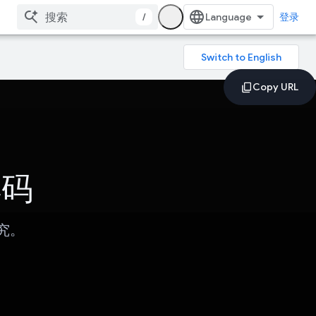
/
登录
解码
究。