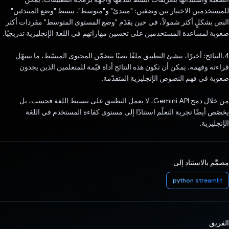
للمستخدمين الاختيار بين وضعَين: "مبتدئ" و"متوسط". يبسط "وضع المبتدئين"
النص بشكلٍ أكثر شمولاً، في حين يقدّم "وضع المستوى المتوسط" مفردات أكثر
صعوبة لمساعدة المستخدمين على تحسين مهاراتهم في اللغة الإنجليزية تدريجيًا.
4.النتائج: أخيرًا، ينشئ التطبيق ملفًا نصيًا يتضمّن المحتوى المبسّط، ما يسهّل
قراءته وفهمه. يمكن أن تكون هذه النتائج أداة قيّمة للمتعلمين الذين يجدون
صعوبة في فهم النصوص الإنجليزية المتقدّمة.
من خلال دمج Gemini API، لا يعمل التطبيق على تبسيط اللغة فحسب، بل
يخصّص أيضًا تجربة التعلّم استنادًا إلى مستوى كفاءة المستخدم في اللغة
الإنجليزية.
مصمَّم بالاستناد إلى
python streamlit
الفريق