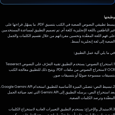
تم التصويت.
وظيفتها
يبسط تطبيقي النصوص الصعبة في الكتب بتنسيق PDF، ما يسهّل قراءتها على
غير الناطقين باللغة الإنجليزية كلغة أم. تم تصميم التطبيق لمساعدة المستخدمين
على فهم اللغة المعقّدة وتحسين مفرداتهم من خلال تقسيم الكلمات والجمل
الصعبة إلى لغة إنجليزية أبسط.
في ما يلي آلية عمل التطبيق:
1.استخراج النصوص: يستخدم التطبيق تقنية التعرّف على النصوص Tesseract
OCR لاستخراج النصوص من ملفات PDF. ويتيح ذلك للتطبيق معالجة الكتب
بتنسيقات ممسوحة ضوئيًا أو بتنسيقات صور.
2.تبسيط النص: تتضمّن الميزة الأساسية للتطبيق استخدام Google Gemini API.
بعد استخراج النص، يرسله التطبيق إلى Gemini API التي تعيد صياغة الجمل
المعقّدة وترصد الكلمات الصعبة.
3.الاستبدال والإخراج: يستخدم التطبيق التعبيرات العادية لاستخراج الكلمات
الصعبة واستبدالها بتعريفات أبسط تقدّمها واجهة برمجة التطبيقات. يمكن