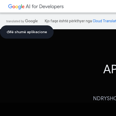
Kjo faqe është përkthyer nga
Cloud Translat
Më shumë aplikacione
AP
NDRYSHO 