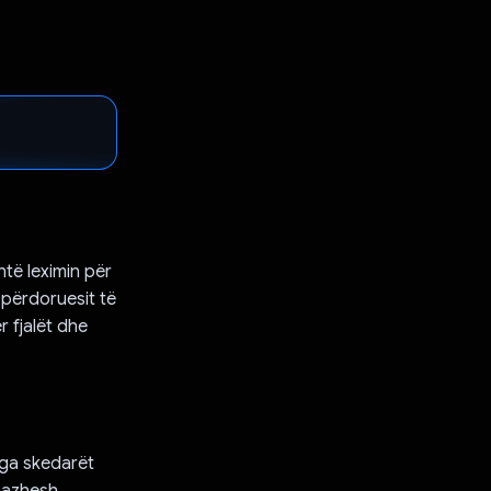
htë leximin për
r përdoruesit të
 fjalët dhe
 nga skedarët
mazhesh.