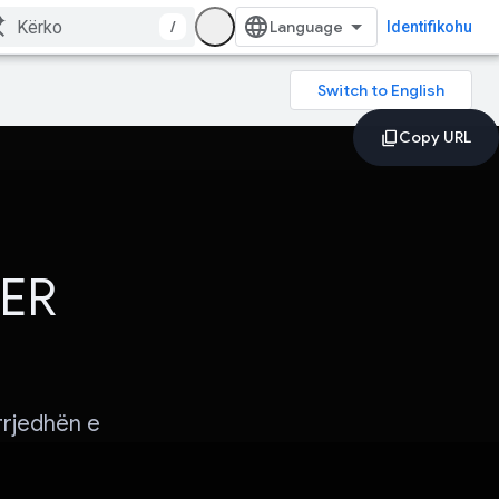
/
Identifikohu
ZER
rjedhën e