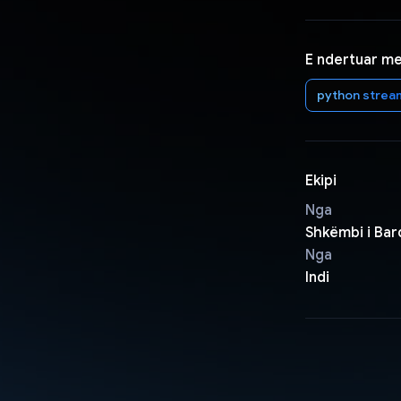
E ndertuar m
python stream
Ekipi
Nga
Shkëmbi i Ba
Nga
Indi