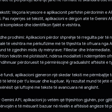
 tekstit: Veçoria kryesore e aplikacionit përfshin përdorimin e A
Pas nxjerrjes së tekstit, aplikacioni e dërgon atë te Gemini API,
itë komplekse dhe identifikon fjalët e vështira.
dhe prodhimi: Aplikacioni përdor shprehje të rregullta për të 
alë të vështira me përkufizime më të thjeshta të ofruara nga A
nd të zgjedhin midis dy mënyrave: Fillestar dhe Intermediate. 
eshton tekstin më plotësisht, ndërsa modaliteti i ndërmjetëm of
 ndihmuar përdoruesit të përmirësojnë gradualisht aftësitë e ty
Së fundi, aplikacioni gjeneron një skedar teksti me përmbajtje t
të lehtë për t'u lexuar dhe kuptuar. Ky rezultat mund të jetë nj
xënësit që luftojnë me tekste të avancuara në anglisht.
 Gemini API, aplikacioni jo vetëm që thjeshton gjuhën, por gji
ërvojën e të mësuarit bazuar në nivelin e aftësisë angleze të 