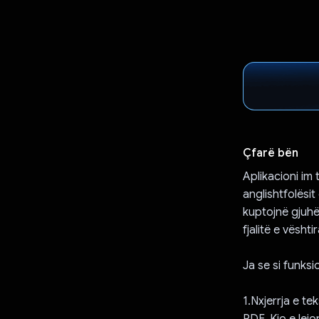
Çfarë bën
Aplikacioni im 
anglishtfolësit
kuptojnë gjuhë
fjalitë e vësht
Ja se si funksi
1.Nxjerrja e te
PDF. Kjo e lej