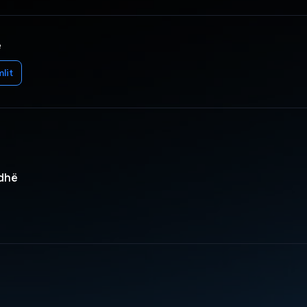
e
lit
rdhë