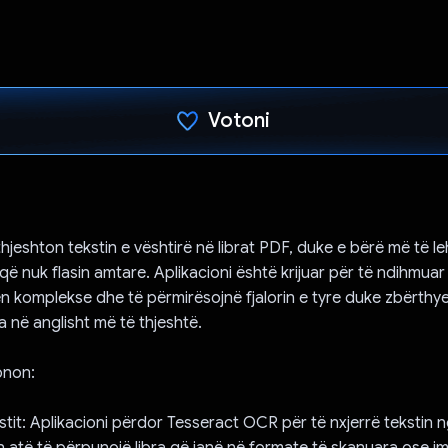
Votoni
Votuar!
thjeshton tekstin e vështirë në librat PDF, duke e bërë më të le
 që nuk flasin amtare. Aplikacioni është krijuar për të ndihmua
n komplekse dhe të përmirësojnë fjalorin e tyre duke zbërthyer
ira në anglisht më të thjeshtë.
onon:
kstit: Aplikacioni përdor Tesseract OCR për të nxjerrë tekstin
on atë të përpunojë libra që janë në formate të skanuara ose i