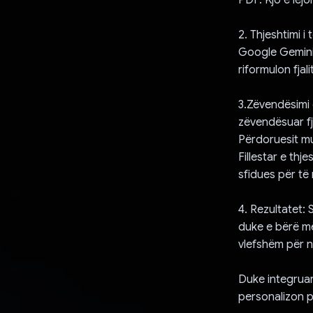
2. Thjeshtimi i
Google Gemini. 
riformulon fjal
3.Zëvendësimi 
zëvendësuar fj
Përdoruesit mu
Fillestar e thj
sfidues për të
4. Rezultatet: 
duke e bërë më 
vlefshëm për n
Duke integruar
personalizon p