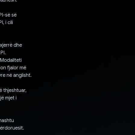
PI-së së
 i cili
nxjerrë dhe
PI.
Modaliteti
ron fjalor më
re në anglisht.
ë thjeshtuar,
ë mjet i
thashtu
përdoruesit.