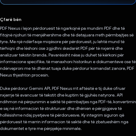
Votuar!
Çfarë bën
PDF Nexus i lejon përdoruesit të ngarkojnë pa mundim PDF dhe të
fitojnë njohuri të menjëhershme dhe të detajuara rreth përmbajtjes së
tyre. Me një ndërfaqe miqësore për përdoruesit, ju lehtë mund të
tërhiqni dhe lëshoni ose zgjidhni skedarët PDF për të nxjerrë dhe
analizuar tekstin brenda. Pavarësisht nëse ju duhet të kërkoni për
informacione specifike, të menaxhoni historikun e dokumenteve ose të
ndërveproni me të dhënat tuaja duke përdorur komandat zanore, PDF
Nexus thjeshton procesin.
Duke përdorur Gemini API, PDF Nexus rrit aftësitë e tij duke ofruar
nxjerrje të avancuar të tekstit dhe kuptim të gjuhës natyrore. API
ndihmon në përpunimin e saktë të përmbajtjes nga PDF-të, konvertimin
e saj në informacion të strukturuar dhe dhënien e përgjigjeve të
hollësishme ndaj pyetjeve të përdoruesve. Ky integrim siguron që
përdoruesit të marrin informacion të saktë dhe të zbatueshëm nga
dokumentet e tyre me përpjekje minimale.