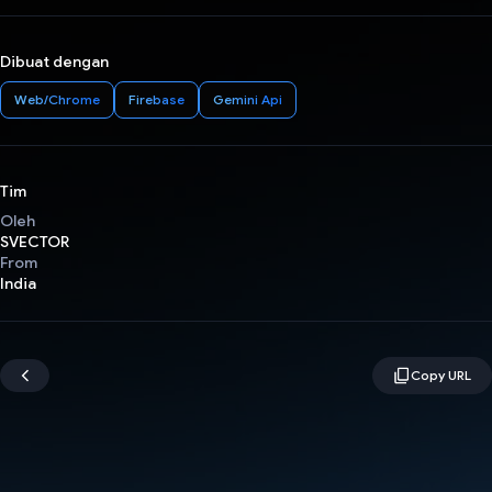
Dibuat dengan
Web/Chrome
Firebase
Gemini Api
Tim
Oleh
SVECTOR
From
India