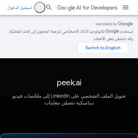
تسجيل الدخول
تستخدم Google تكنولوجيا الذكاء الاصطناعي لترجمة المحتوى إلى لغتك المفضّلة،
وقد تتضمّن بعض الأخطاء.
peek.ai
تحويل الملف الشخصي على LinkedIn إلى ملخّصات فيديو
ديناميكية تتضمّن معاينات