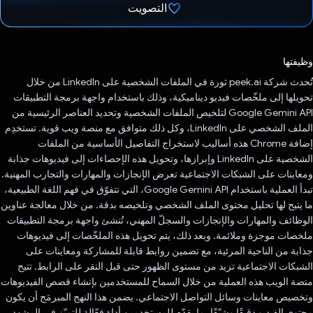
التصويت
تم التصويت.
وظيفتها
تُحدث شركة peek.ai ثورة في الملفات الشخصية على LinkedIn من خلال
تحويلها إلى ملخّصات فيديو ديناميكية، وذلك باستخدام واجهة برمجة التطبيقات
Google Gemini API لتلخيص الملفات الشخصية وتحديد العناصر الرئيسية من
الملف الشخصي على LinkedIn، وكل ذلك متوافق مع منصة ويب قوية. تستخدِم
إضافة Chrome هذه أساليب لاستخراج التفاصيل الأساسية من الملفات
الشخصية على LinkedIn وإبرازها، وتحويل هذه الإحصاءات إلى فيديوهات جذابة
ومعاينات على الشبكات الاجتماعية تعرض الإنجازات والمهارات والتجارب المهنية.
تبدأ العملية باستخدام Google Gemini API، التي تتفوّق في فهم اللغة الطبيعية،
ما يتيح لها تحليل محتوى الملف الشخصي وتلخيصه بدقة. من خلال معالجة عناوين
الوظائف والمهارات والإنجازات والسجلّ المهني، تُنشئ واجهة برمجة التطبيقات
ملخصات موجزة وملائمة. وبعد ذلك، يتم تحويل هذه الملخّصات إلى فيديوهات
جذابة من الناحية المرئية، مع تضمين روابط قابلة للمشاركة ومعاينات على
الشبكات الاجتماعية تزيد من مستوى الظهور حتى قبل النقر على الرابط. تتيح
منصة الويب هذه العملية من خلال السماح للمستخدمين بإنشاء قصص الفيديوهات
وتخصيص معاينات وسائل التواصل الاجتماعي. يضمن هذا النهج المبرمَج أن يكون
محتوى الفيديو دقيقًا وشيّقًا، ما يقدّم للمستخدمين أداة فعّالة للتميّز في المشهد