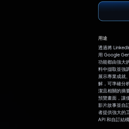
用途
透過將 Linke
用 Google 
功能都由強大的網
料中擷取並強
展示專業成就、技
解，可準確分析
潔且相關的摘
預覽畫面，讓
影片故事並自
者提供強大的工具
API 和自訂